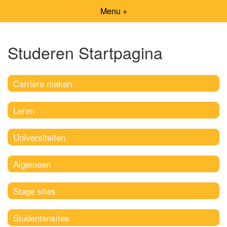
Menu +
Studeren Startpagina
Carrière maken
Leren
Universiteiten
Algemeen
Stage sites
Studentensites